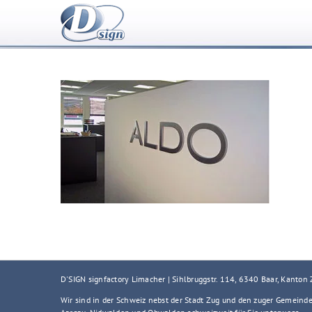
Zum
Inhalt
springen
D'SIGN signfactory Limacher | Sihlbruggstr. 114, 6340 Baar, Kanton
Wir sind in der Schweiz nebst der Stadt Zug und den zuger Gemeind