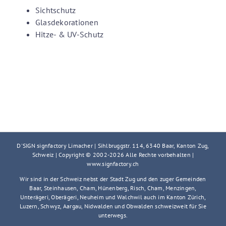
Sichtschutz
Glasdekorationen
Hitze- & UV-Schutz
D'SIGN signfactory Limacher | Sihlbruggstr. 114, 6340 Baar, Kanton Zug,
Schweiz | Copyright © 2002-
2026 Alle Rechte vorbehalten |
www.signfactory.ch
Wir sind in der Schweiz nebst der Stadt Zug und den zuger Gemeinden
Baar, Steinhausen, Cham, Hünenberg, Risch, Cham, Menzingen,
Unterägeri, Oberägeri, Neuheim und Walchwil auch im Kanton Zürich,
Luzern, Schwyz, Aargau, Nidwalden und Obwalden schweizweit für Sie
unterwegs.