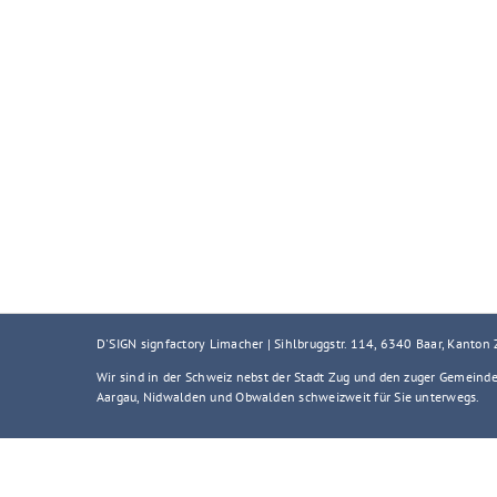
D'SIGN signfactory Limacher | Sihlbruggstr. 114, 6340 Baar, Kanton
Wir sind in der Schweiz nebst der Stadt Zug und den zuger Gemeind
Aargau, Nidwalden und Obwalden schweizweit für Sie unterwegs.