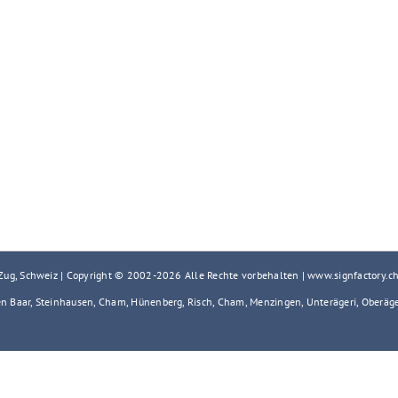
 Zug, Schweiz | Copyright © 2002-
2026 Alle Rechte vorbehalten | www.signfactory.c
en Baar, Steinhausen, Cham, Hünenberg, Risch, Cham, Menzingen, Unterägeri, Oberäg