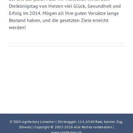
Dreikönigstag von Herzen viel Glück, Gesundheit und
Erfolg im 2014. Mögen all Ihre guten Vorsätze lange
Bestand haben, und die gesetzten Ziele erreicht
werden!
D'SIGN signfactory Limacher | Sihlbruggstr. 114, 6340 Baar, Kanton Zug,
Schweiz | Copyright © 2002-
2026 Alle Rechte vorbehalten |
www.signfactory.ch