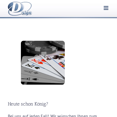
Zum
Inhalt
springen
Heute schon König?
Bei uns auf jeden Fall! Wir wünschen Ihnen zum