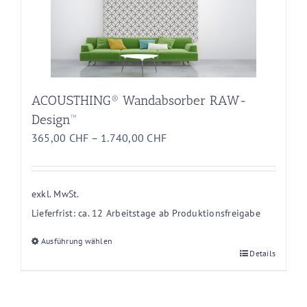
Die
Optionen
können
auf
der
Produktseite
ACOUSTHING® Wandabsorber RAW-
gewählt
Design™
werden
365,00
CHF
–
1.740,00
CHF
exkl. MwSt.
Lieferfrist:
ca. 12 Arbeitstage ab Produktionsfreigabe
Ausführung wählen
Dieses
Details
Produkt
weist
mehrere