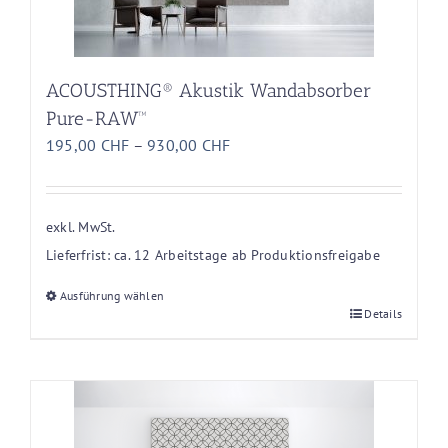
ACOUSTHING® Akustik Wandabsorber
Pure-RAW™
195,00
CHF
–
930,00
CHF
exkl. MwSt.
Lieferfrist:
ca. 12 Arbeitstage ab Produktionsfreigabe
Ausführung wählen
Dieses
Details
Produkt
weist
mehrere
Varianten
auf.