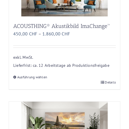
ACOUSTHING® Akustikbild ImaChange™
450,00
CHF
–
1.860,00
CHF
exkl. MwSt.
Lieferfrist:
ca. 12 Arbeitstage ab Produktionsfreigabe
Ausführung wählen
Dieses
Details
Produkt
weist
mehrere
Varianten
auf.
Die