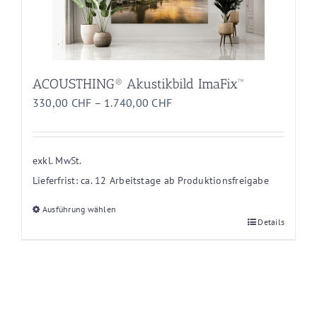
Optionen
können
auf
der
Produktseite
ACOUSTHING® Akustikbild ImaFix™
gewählt
330,00
CHF
–
1.740,00
CHF
werden
exkl. MwSt.
Lieferfrist:
ca. 12 Arbeitstage ab Produktionsfreigabe
Ausführung wählen
Dieses
Details
Produkt
weist
mehrere
Varianten
auf.